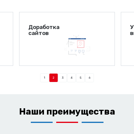
Доработка
У
сайтов
в
1
2
3
4
5
6
Наши преимущества