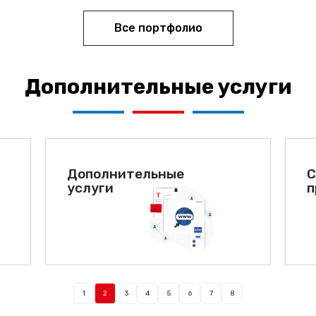
Все портфолио
Дополнительные услуги
Дополнительные
С
услуги
п
1
2
3
4
5
6
7
8