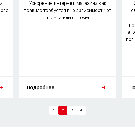
та
Ускорение интернет-магазина как
осле
правило требуется вне зависимости от
о
.
движка или от темы.
пр
это
пол
Подробнее
П
1
2
3
4