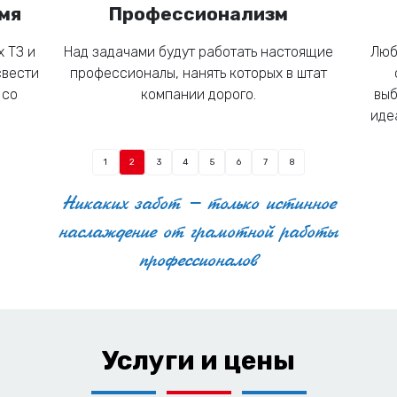
мя
Профессионализм
 ТЗ и
Над задачами будут работать настоящие
Люб
свести
профессионалы, нанять которых в штат
 со
компании дорого.
выб
иде
1
2
3
4
5
6
7
8
Никаких забот – только истинное
наслаждение от грамотной работы
профессионалов
Услуги и цены