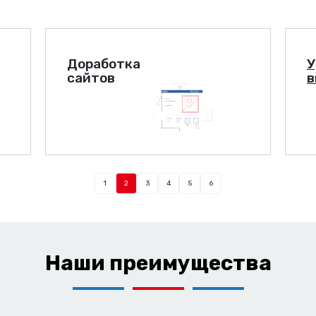
Доработка
У
сайтов
в
1
2
3
4
5
6
Наши преимущества