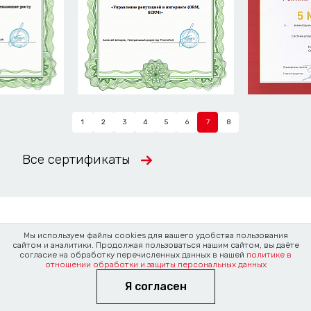
1
2
3
4
5
6
7
8
Все сертификаты
Новости и статьи
Мы используем файлы cookies для вашего удобства пользования
сайтом и аналитики. Продолжая пользоваться нашим сайтом, вы даёте
согласие на обработку перечисленных данных в нашей
политике в
отношении обработки и защиты персональных данных
Я согласен
16 июня 2026