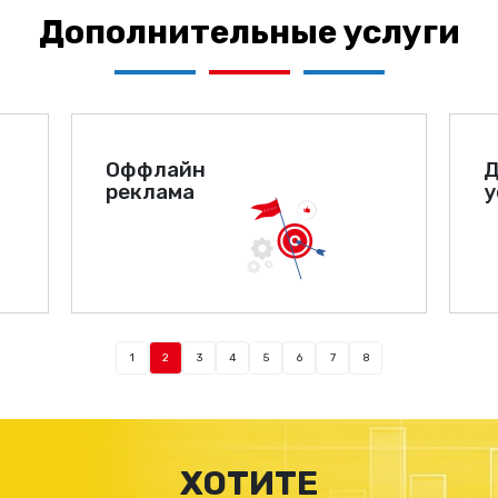
Дополнительные услуги
Оффлайн
Д
реклама
у
1
2
3
4
5
6
7
8
ХОТИТЕ