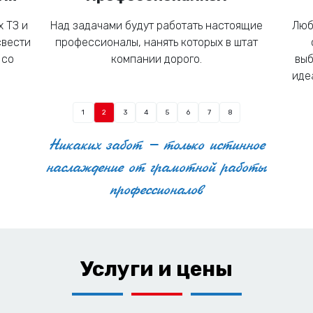
 ТЗ и
Над задачами будут работать настоящие
Люб
свести
профессионалы, нанять которых в штат
 со
компании дорого.
выб
иде
1
2
3
4
5
6
7
8
Никаких забот – только истинное
наслаждение от грамотной работы
профессионалов
Услуги и цены