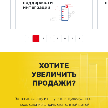
поддержка и
п
интеграции
1
2
3
4
5
6
7
8
ХОТИТЕ
УВЕЛИЧИТЬ
ПРОДАЖИ?
Оставьте заявку и получите индивидуальное
предложение с привлекательной ценой