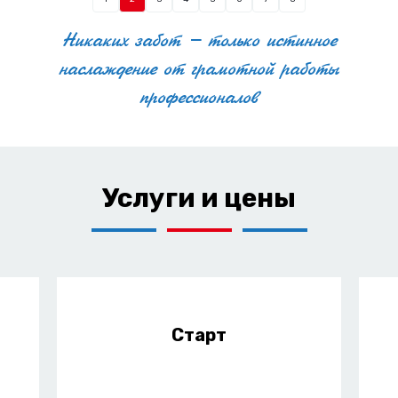
опыт работы с компаниями из разных
Никаких забот – только истинное
отраслей;
наслаждение от грамотной работы
команда профессионалов (сценаристы,
профессионалов
дикторы, аниматоры);
понятный процесс и прозрачная стоимость;
соблюдение сроков и возможность срочного
Услуги и цены
исполнения;
адаптация видео под любые платформы
(сайт, YouTube, соцсети).
Для кого подойдёт дудл-видео
Старт
Этот формат подходит компаниям, которые хотят
сделать коммуникацию с клиентами проще,