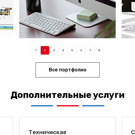
1
2
3
4
5
6
7
8
Все портфолио
Дополнительные услуги
Техническая
С