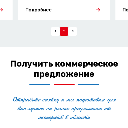
и реализуем проект под ключ.
Подробнее
П
1
2
3
Получить коммерческое
предложение
Отправьте заявку и мы подготовим для
вас лучшее на рынке предложение от
экспертов в области