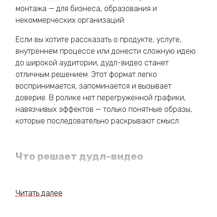
монтажа — для бизнеса, образования и
некоммерческих организаций.
Если вы хотите рассказать о продукте, услуге,
внутреннем процессе или донести сложную идею
до широкой аудитории, дудл-видео станет
отличным решением. Этот формат легко
воспринимается, запоминается и вызывает
доверие. В ролике нет перегруженной графики,
навязчивых эффектов — только понятные образы,
которые последовательно раскрывают смысл.
Что решает дудл-видео
Этот формат идеально подходит для ситуаций,
когда важно донести идею коротко, ясно и с
Читать далее
высокой вовлечённостью аудитории. Он отлично
работает там, где традиционные презентации или