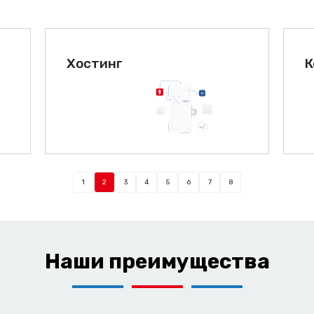
Хостинг
К
1
2
3
4
5
6
7
8
Наши преимущества