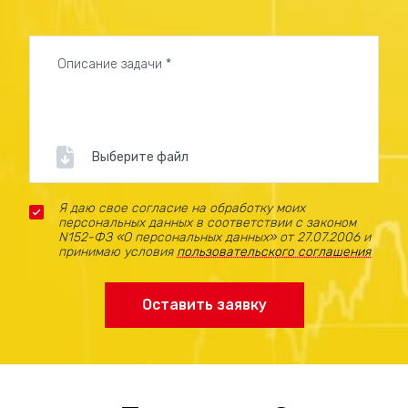
Как мы работаем
Процесс создания дудл-видео состоит из
нескольких этапов. Мы сопровождаем клиента на
каждом шаге — от первого обсуждения идеи до
получения готового ролика. К проекту
подключаются сценаристы, иллюстраторы,
Выберите файл
дикторы и монтажёры — вы получаете комплексную
услугу с чёткими сроками и гарантированным
результатом.
Я даю свое согласие на обработку моих
персональных данных в соответствии с законом
N152-ФЗ «О персональных данных» от 27.07.2006 и
Сбор информации, обсуждение задачи и
принимаю условия
пользовательского соглашения
целей;
Оставить заявку
Написание сценария и согласование текста;
Подбор стиля анимации, разработка
раскадровки;
Озвучка (выбор профессионального диктора);