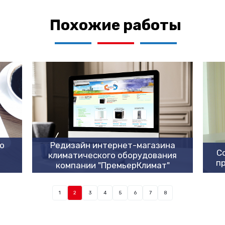
Похожие работы
о
Редизайн интернет-магазина
С
климатического оборудования
пр
компании "ПремьерКлимат"
1
2
3
4
5
6
7
8