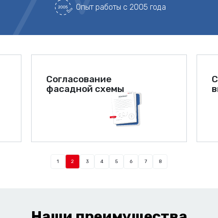
Опыт работы с 2005 года
Согласование
С
фасадной схемы
в
1
2
3
4
5
6
7
8
Наши преимущества