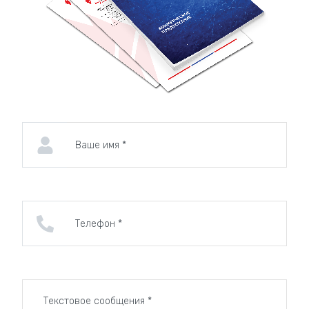
Свяжитесь с нами, чтобы получить индивидуальное
коммерческое предложение!
Наши преимущества
Материал
Широкий выбор материалов от акрила до
прочных металлов позволяет нам
производить как простые вертикальные
колонны, так и многоуровневые конструкции
с подсветкой. Мы предлагаем, как недорогие
варианты так индивидуальные объемные и
эксклюзивные решения под любой бюджет.