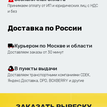
Принимаем оплату от ИП и юридических лиц с НДС
Проведение необходимых расчетов и
и без
инженерных экспертиз для
обеспечения безопасности и
устойчивости конструкции.
Доставка по России
Согласование проекта с городскими
службами и получение необходимых
Курьером по Москве и области
разрешений.
Доставляем заказы от 30 минут
Изготовление стел и пилонов:
В пункты выдачи
Использование современных
Доставляем транспортными компаниями CDEK,
материалов и технологий
Яндекс.Доставка, DPD, BOXBERRY и другие
(металлокаркас, композитные
материалы, акрил, поликарбонат,
светодиоды).
Производство световых коробов,