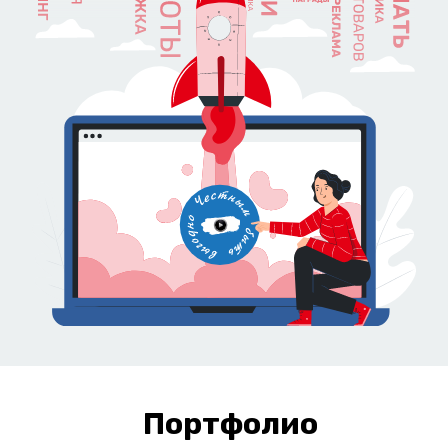
есть разные типы
конструкций под нужды
заказчика
В ассортименте компании представлены разные
типы конструкций под нужды заказчика
С подсветкой
С объемными буквами
Вертикальные стелы/пилоны для АЗС
С использованием печати на баннере
Портфолио
Мы стремимся сделать наши проекты доступными