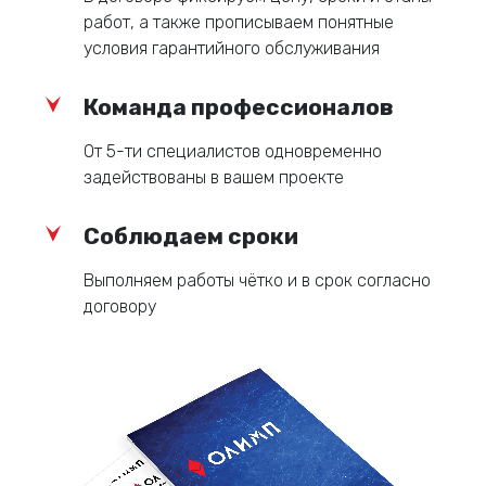
работ, а также прописываем понятные
Согласование проекта: согласование
условия гарантийного обслуживания
проекта с заказчиком и городскими
службами.
Команда профессионалов
Изготовление: Изготовление конструкции на
собственном производстве.
От 5-ти специалистов одновременно
задействованы в вашем проекте
Монтаж: Установка стелы или пилона на
объекте.
Соблюдаем сроки
Обслуживание: Регулярное техническое
Выполняем работы чётко и в срок согласно
обслуживание и ремонт (при
договору
необходимости).
Сроки и стоимость проекта зависят от сложности
дизайна, размера конструкции и используемых
материалов.