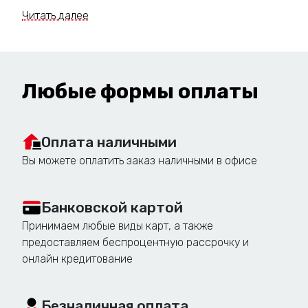
Читать далее
Рекламные стелы: что
мы предлагаем
Любые формы оплаты
Проектирование стел и
Оплата наличными
пилонов:
Вы можете оплатить заказ наличными в офисе
Разработка индивидуального дизайн-
проекта с учетом архитектурных
Банковской картой
особенностей территории, фирменного
Принимаем любые виды карт, а также
стиля компании и пожеланий
предоставляем беспроцентную рассрочку и
заказчика.
онлайн кредитование
3D-визуализация проекта для
наглядного представления готового
результата.
Безналичная оплата