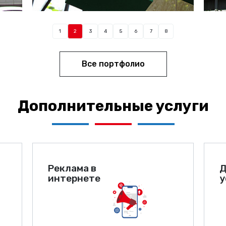
1
2
3
4
5
6
7
8
Все портфолио
Дополнительные услуги
Реклама в
Д
интернете
у