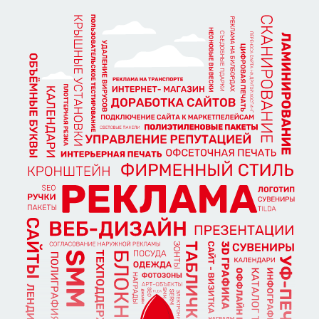
контрагентов сокращает их стоимость. Что в
целом позволит вам сэкономить бюджет,
перенаправить на развитие бизнеса или
выбрать более дорогой вариант.
Сроки
На собственной производстве производится
полный объем работ от разработки проекта,
сборки каркаса, обработки пластика и
печати до предварительной подготовки к
монтажу и оклейке защитной пленки. Такая
организация работ значительно сокращает
сроки выполнения заказа без снижения
качества.
В нашем ассортименте