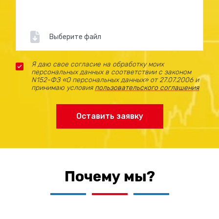
Гарантия на монтажные работы.
Обслуживание стел и
Выберите файл
пилонов:
Я даю свое согласие на обработку моих
Регулярный осмотр и техническое
персональных данных в соответствии с законом
обслуживание.
N152-ФЗ «О персональных данных» от 27.07.2006 и
принимаю условия
пользовательского соглашения
Замена осветительных элементов.
Оставить заявку
Ремонт и восстановление
поврежденных участков.
Чистка и мойка конструкции.
Замена информационных панелей.
Почему мы?
Производство