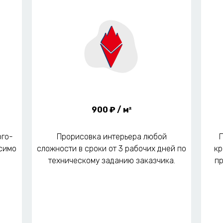
Для каких задач
подходит 3D-графика:
Архитектурная визуализация.
900 ₽ / м²
Создание рекламных материалов.
ого-
Прорисовка интерьера любой
П
Промышленный дизайн.
симо
сложности в сроки от 3 рабочих дней по
кр
техническому заданию заказчика.
пр
Разработка игр.
Создание образовательных материалов.
Визуализация научных данных.