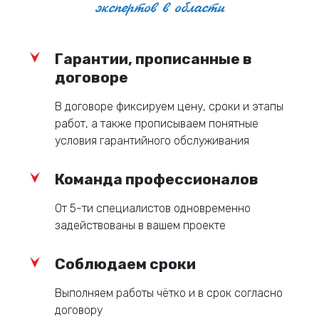
экспертов в области
Согласование.
Финальная обработка.
Гарантии, прописанные в
договоре
Сроки и стоимость:
В договоре фиксируем цену, сроки и этапы
работ, а также прописываем понятные
условия гарантийного обслуживания
Сроки и стоимость зависят от сложности проекта и
Команда профессионалов
объема работ.
От 5-ти специалистов одновременно
Свяжитесь с нами, чтобы получить индивидуальное
задействованы в вашем проекте
коммерческое предложение!
Соблюдаем сроки
Выполняем работы чётко и в срок согласно
договору