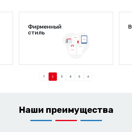
Фирменный
В
стиль
1
2
3
4
5
6
Наши преимущества