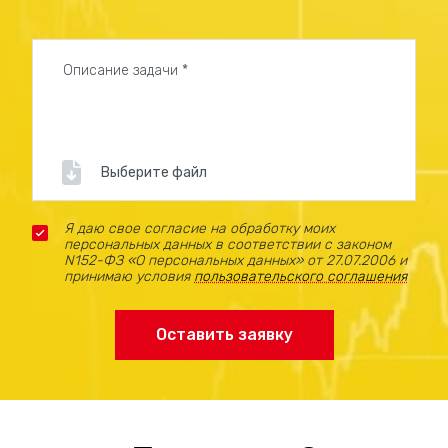
Монтаж и озвучивание анимационных
роликов.
3D-визуализация для
архитектуры:
Создание реалистичных визуализаций
Выберите файл
экстерьеров и интерьеров зданий и
сооружений.
Я даю свое согласие на обработку моих
персональных данных в соответствии с законом
3D-моделирование ландшафта и
N152-ФЗ «О персональных данных» от 27.07.2006 и
принимаю условия
пользовательского соглашения
окружающей среды.
Разработка презентационных материалов
Оставить заявку
для архитектурных проектов.
3D-графика для рекламы:
Создание рекламных роликов и изображений