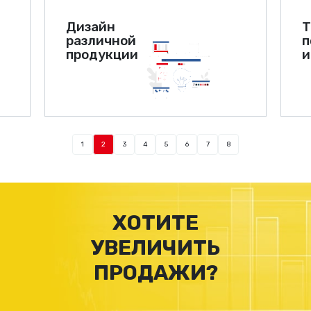
Дизайн
Т
различной
п
продукции
и
1
2
3
4
5
6
7
8
ХОТИТЕ
УВЕЛИЧИТЬ
ПРОДАЖИ?