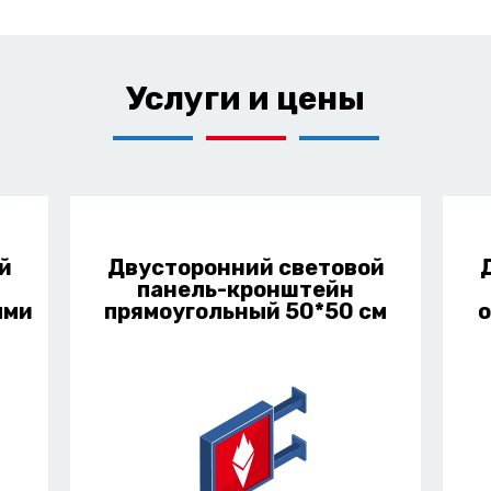
Услуги и цены
й
Двусторонний световой
панель-кронштейн
ыми
прямоугольный 50*50 см
о