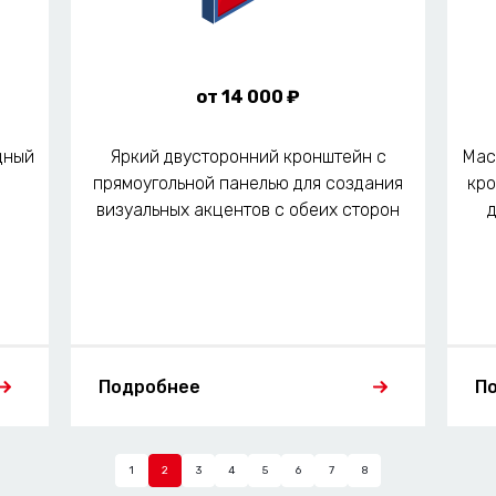
от 14 000 ₽
щный
Яркий двусторонний кронштейн с
Мас
прямоугольной панелью для создания
кро
визуальных акцентов с обеих сторон
Подробнее
П
1
2
3
4
5
6
7
8