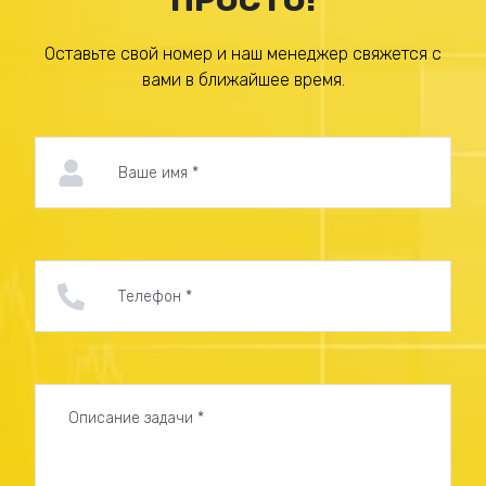
ПРОСТО!
Композит (алюминий и пластик) – легко поддается
обработке, устойчив к воздействию влаги, его
Оставьте свой номер и наш менеджер свяжется с
можно мыть. Из него можно сделать конструкцию
вами в ближайшее время.
любой формы.
Металлический профиль легкий, прочный и тоже
устойчив к воздействию окружающей среды.
Чтобы поверхность не страдала от коррозии, ее
покрывают защитной пленкой.
ПВХ – листы просто резать и скреплять детали, в
целом конструкция получается легкой. ПВХ
медленно выгорает, вывеска будет долговечной.
Цены на панели-