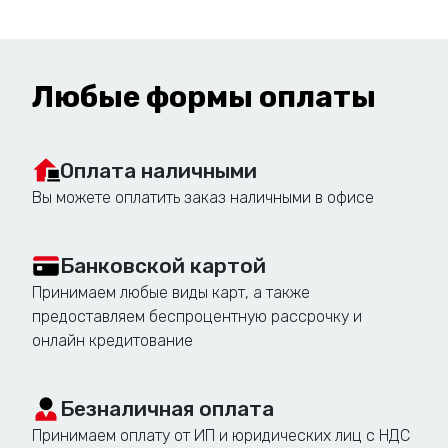
два рекламных сообщения. Двойные панели-
кронштейны используют для рекламы или
указателей, реже – для вывесок.
Любые формы оплаты
Вывеска любого из перечисленных видов может быть
световой или несветовой. Также панели-кронштейны
различаются по форме: вывески могут быть простой
геометрической формы (круг, треугольник,
Оплата наличными
прямоугольник) или фигурные по желанию заказчика.
Вы можете оплатить заказ наличными в офисе
Банковской картой
Особенности рекламных
Принимаем любые виды карт, а также
консолей
предоставляем беспроцентную рассрочку и
онлайн кредитование
Под названием «панель-кронштейн» объединяются
Безналичная оплата
различные вывески, которые различаются по размеру,
Принимаем оплату от ИП и юридических лиц с НДС
материалу и по цене. В общем это консольная