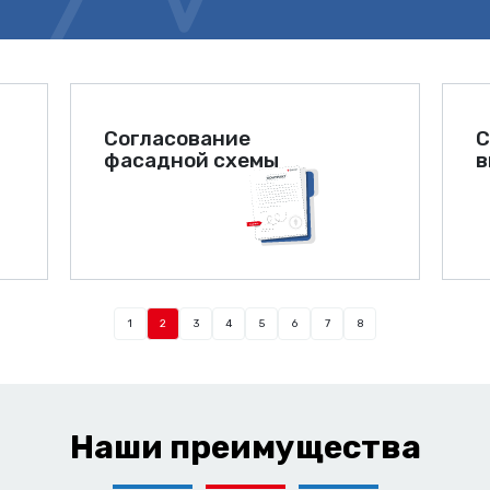
Согласование
С
фасадной схемы
в
1
2
3
4
5
6
7
8
Наши преимущества