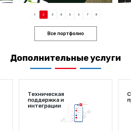
1
2
3
4
5
6
7
8
Все портфолио
Дополнительные услуги
Техническая
С
поддержка и
п
интеграции